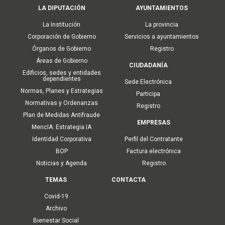
Main
LA DIPUTACIÓN
AYUNTAMIENTOS
navigation
La Institución
La provincia
Corporación de Gobierno
Servicios a ayuntamientos
Órganos de Gobierno
Registro
Áreas de Gobierno
CIUDADANÍA
Edificios, sedes y entidades
dependientes
Sede Electrónica
Normas, Planes y Estrategias
Participa
Normativas y Ordenanzas
Registro
Plan de Medidas Antifraude
EMPRESAS
MencIA: Estrategia IA
Identidad Corporativa
Perfil del Contratante
BOP
Factura electrónica
Noticias y Agenda
Registro
TEMAS
CONTACTA
Covid-19
Archivo
Bienestar Social