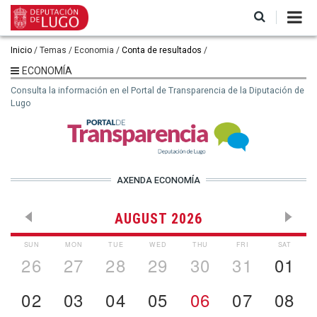
Pasar
al
contenido
principal
Ruta
Inicio
Temas
Economia
Conta de resultados
de
ECONOMÍA
navegación
Consulta la información en el Portal de Transparencia de la Diputación de
Lugo
AXENDA ECONOMÍA
AUGUST 2026
SUN
MON
TUE
WED
THU
FRI
SAT
26
27
28
29
30
31
01
02
03
04
05
06
07
08