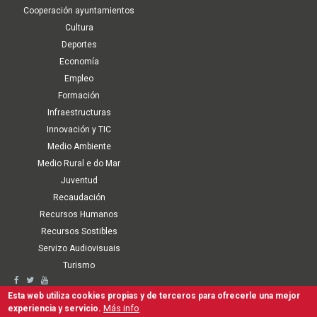
Cooperación ayuntamientos
Cultura
Deportes
Economía
Empleo
Formación
Infraestructuras
Innovación y TIC
Medio Ambiente
Medio Rural e do Mar
Juventud
Recaudación
Recursos Humanos
Recursos Sostibles
Servizo Audiovisuais
Turismo
Second
Accesibilidad
Aviso Legal
Política de cookies
Términos de Uso
Esta web utiliza cookies propias y de terceros para ofrecerle una mejor
Mapa Web
Canal interno de comunicación, denuncia y antifraude
Más info
experiencia y servicio.