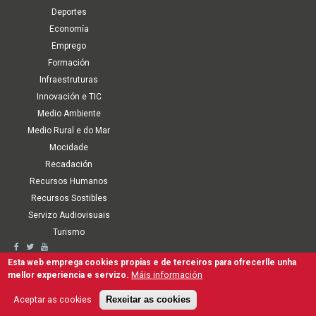
Deportes
Economía
Emprego
Formación
Infraestruturas
Innovación e TIC
Medio Ambiente
Medio Rural e do Mar
Mocidade
Recadación
Recursos Humanos
Recursos Sostibles
Servizo Audiovisuais
Turismo
Second
Accesibilidade
Aviso Legal
Política de cookies
Termos de Uso
Esta web emprega cookies propias e de terceiros para ofrecerlle unha
Mapa Web
Canle interna de comunicación, denuncia e antifraude
Máis información
mellor experiencia e servizo.
navigation
Protección de Datos Persoais e Seguridade da Información
Gal
Esp
Aceptar as cookies
Rexeitar as cookies