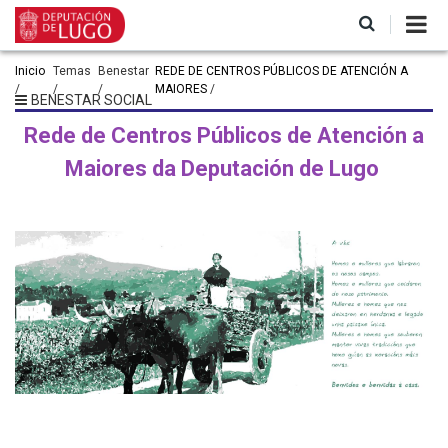
Ir
o
contido
principal
Miga
Inicio
Temas
Benestar
REDE DE CENTROS PÚBLICOS DE ATENCIÓN A
MAIORES
de
BENESTAR SOCIAL
pan
Rede de Centros Públicos de Atención a
Maiores da Deputación de Lugo