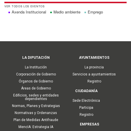
VER TODOS LOS EVENTOS
Axenda Institucional
Medio ambiente
Emprego
Main
LA DIPUTACIÓN
AYUNTAMIENTOS
navigation
La Institución
La provincia
Corporación de Gobierno
Servicios a ayuntamientos
Órganos de Gobierno
Registro
Áreas de Gobierno
CIUDADANÍA
Edificios, sedes y entidades
dependientes
Sede Electrónica
Normas, Planes y Estrategias
Participa
Normativas y Ordenanzas
Registro
Plan de Medidas Antifraude
EMPRESAS
MencIA: Estrategia IA