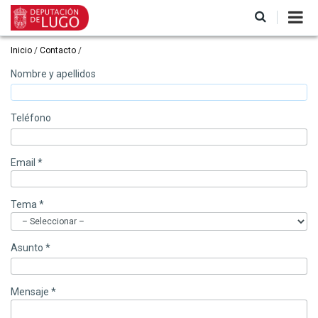
Pasar
al
contenido
principal
Ruta
Inicio
Contacto
de
Nombre y apellidos
navegación
Teléfono
Email *
Tema *
Asunto *
Mensaje *