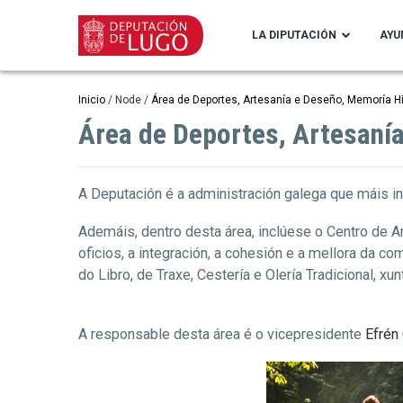
Pasar
al
LA DIPUTACIÓN
AYU
contenido
principal
Ruta
Inicio
Node
Área de Deportes, Artesanía e Deseño, Memoría Hi
Área de Deportes, Artesanía
de
navegación
A Deputación é a administración galega que máis inv
Ademáis, dentro desta área, inclúese o Centro de
oficios, a integración, a cohesión e a mellora da 
do Libro, de Traxe, Cestería e Olería Tradicional, 
A responsable desta área é o vicepresidente
Efrén