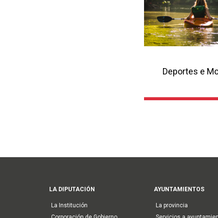
Deportes e M
Axudas deporti
Copa Deputaci
Main
LA DIPUTACIÓN
AYUNTAMIENTOS
navigation
La Institución
La provincia
Corporación de Gobierno
Servicios a ayuntamie