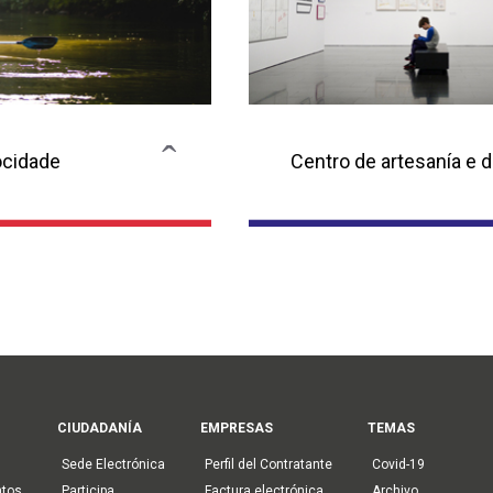
ocidade
Centro de artesanía e 
vas
Web do Centrad
ón
CIUDADANÍA
EMPRESAS
TEMAS
Sede Electrónica
Perfil del Contratante
Covid-19
ntos
Participa
Factura electrónica
Archivo