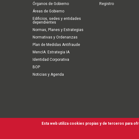
Órganos de Gobierno
Registro
Áreas de Gobierno
Edificios, sedes y entidades
dependientes
Normas, Planes y Estrategias
Normativas y Ordenanzas
Plan de Medidas Antifraude
MencIA: Estrategia IA
Identidad Corporativa
BOP
Noticias y Agenda
Esta web utiliza cookies propias y de terceros para of
Second
Accesibilidad
Aviso Legal
Política de cookies
Tér