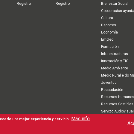
Registro
Registro
Bienestar Social
Cooperación ayunt
Cultura
Deportes
Economía
Empleo
Formación
Infraestructuras
Innovación y TIC
Medio Ambiente
Medio Rural e do M
Juventud
Recaudación
Recursos Humano
Recursos Sostibles
Servizo Audiovisua
Más info
Turismo
recerle una mejor experiencia y servicio.
Ace
minos de Uso
Mapa Web
Canal interno de comunicación, denuncia y antifraude