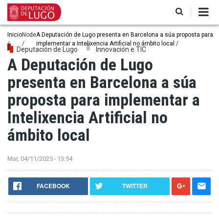
Pasar
al
contenido
principal
Ruta
Inicio
Node
A Deputación de Lugo presenta en Barcelona a súa proposta para
implementar a Intelixencia Artificial no ámbito local
de
Deputación de Lugo
Innovación e TIC
A Deputación de Lugo
navegación
presenta en Barcelona a súa
proposta para implementar a
Intelixencia Artificial no
ámbito local
Mar, 04/11/2025 - 13:54
FACEBOOK
TWITTER