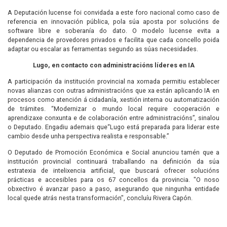
A Deputación lucense foi convidada a este foro nacional como caso de
referencia en innovación pública, pola súa aposta por solucións de
software libre e soberanía do dato. O modelo lucense evita a
dependencia de provedores privados e facilita que cada concello poida
adaptar ou escalar as ferramentas segundo as súas necesidades.
Lugo, en contacto con administracións líderes en IA
A participación da institución provincial na xornada permitiu establecer
novas alianzas con outras administracións que xa están aplicando IA en
procesos como atención á cidadanía, xestión interna ou automatización
de trámites. “Modernizar o mundo local require cooperación e
aprendizaxe conxunta e de colaboración entre administracións”, sinalou
o Deputado. Engadiu ademais que“Lugo está preparada para liderar este
cambio desde unha perspectiva realista e responsable.”
O Deputado de Promoción Económica e Social anunciou tamén que a
institución provincial continuará traballando na definición da súa
estratexia de intelixencia artificial, que buscará ofrecer solucións
prácticas e accesibles para os 67 concellos da provincia. "O noso
obxectivo é avanzar paso a paso, asegurando que ningunha entidade
local quede atrás nesta transformación", concluíu Rivera Capón.