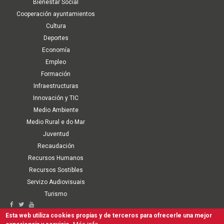
Bienestar Social
Cooperación ayuntamientos
Cultura
Deportes
Economía
Empleo
Formación
Infraestructuras
Innovación y TIC
Medio Ambiente
Medio Rural e do Mar
Juventud
Recaudación
Recursos Humanos
Recursos Sostibles
Servizo Audiovisuais
Turismo
Second
Accesibilidad
Aviso Legal
Política de cookies
Términos de Uso
Esta web utiliza cookies propias y de terceros para ofrecerle una mejor
Mapa Web
Canal interno de comunicación, denuncia y antifraude