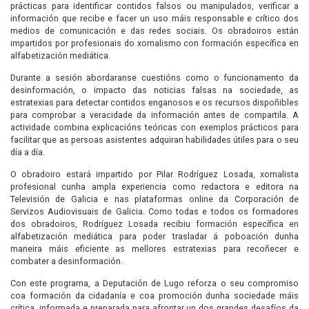
prácticas para identificar contidos falsos ou manipulados, verificar a
información que recibe e facer un uso máis responsable e crítico dos
medios de comunicación e das redes sociais. Os obradoiros están
impartidos por profesionais do xornalismo con formación específica en
alfabetización mediática.
Durante a sesión abordaranse cuestións como o funcionamento da
desinformación, o impacto das noticias falsas na sociedade, as
estratexias para detectar contidos enganosos e os recursos dispoñibles
para comprobar a veracidade da información antes de compartila. A
actividade combina explicacións teóricas con exemplos prácticos para
facilitar que as persoas asistentes adquiran habilidades útiles para o seu
día a día.
O obradoiro estará impartido por Pilar Rodríguez Losada, xornalista
profesional cunha ampla experiencia como redactora e editora na
Televisión de Galicia e nas plataformas online da Corporación de
Servizos Audiovisuais de Galicia. Como todas e todos os formadores
dos obradoiros, Rodríguez Losada recibiu formación específica en
alfabetización mediática para poder trasladar á poboación dunha
maneira máis eficiente as mellores estratexias para recoñecer e
combater a desinformación.
Con este programa, a Deputación de Lugo reforza o seu compromiso
coa formación da cidadanía e coa promoción dunha sociedade máis
crítica, informada e preparada para afrontar un dos grandes desafíos da