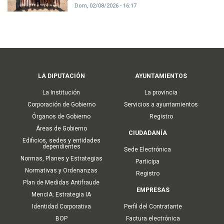
Dom, 02/08/2026 - 16:17
Main
LA DIPUTACIÓN
AYUNTAMIENTOS
navigation
La Institución
La provincia
Corporación de Gobierno
Servicios a ayuntamientos
Órganos de Gobierno
Registro
Áreas de Gobierno
CIUDADANÍA
Edificios, sedes y entidades
dependientes
Sede Electrónica
Normas, Planes y Estrategias
Participa
Normativas y Ordenanzas
Registro
Plan de Medidas Antifraude
EMPRESAS
MencIA: Estrategia IA
Identidad Corporativa
Perfil del Contratante
BOP
Factura electrónica