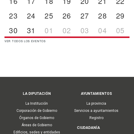
16
17
18
19
20
21
22
23
24
25
26
27
28
29
30
31
01
02
03
04
05
VER TODOS LOS EVENTOS
Main
LA DIPUTACIÓN
AYUNTAMIENTOS
navigation
La Institución
La provincia
Corporación de Gobierno
Servicios a ayuntamientos
Órganos de Gobierno
Registro
Áreas de Gobierno
CIUDADANÍA
Edificios, sedes y entidades