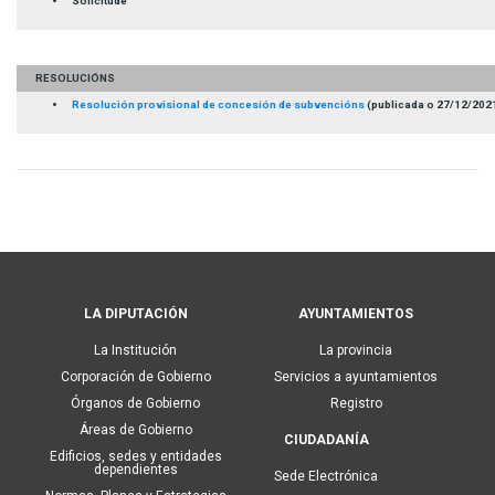
Solicitude
RESOLUCIÓNS
Resolución provisional de concesión de subvencións
(publicada o 27/12/202
Main
LA DIPUTACIÓN
AYUNTAMIENTOS
navigation
La Institución
La provincia
Corporación de Gobierno
Servicios a ayuntamientos
Órganos de Gobierno
Registro
Áreas de Gobierno
CIUDADANÍA
Edificios, sedes y entidades
dependientes
Sede Electrónica