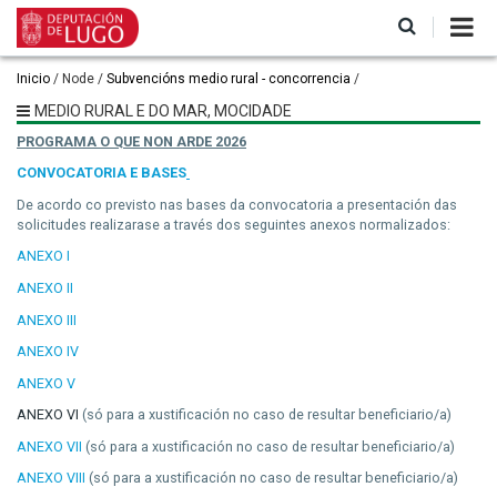
Pasar
al
contenido
principal
Ruta
Inicio
Node
Subvencións medio rural - concorrencia
de
MEDIO RURAL E DO MAR, MOCIDADE
navegación
PROGRAMA O QUE NON ARDE 2026
CONVOCATORIA E BASES
De acordo co previsto nas bases da convocatoria a presentación das
solicitudes realizarase a través dos seguintes anexos normalizados:
ANEXO I
ANEXO II
ANEXO III
ANEXO IV
ANEXO V
ANEXO VI
(só para a xustificación no caso de resultar beneficiario/a)
ANEXO VII
(só para a xustificación no caso de resultar beneficiario/a)
ANEXO VIII
(só para a xustificación no caso de resultar beneficiario/a)