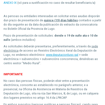
ANEXO IX
(só para a xustificación no caso de resultar beneficiario/a)
As persoas ou entidades interesadas en solicitar estas axudas disporán
dun prazo de presentación de
quince (15) días hábiles
contados a partir
do día seguinte ao da data da publicación do extracto da convocatoria
no Boletín Oficial da Provincia de Lugo.
Prazo de presentación de solicitudes:
dende o 19 de xuño ata o 10 de
xullo
(ambos incluídos)
As solicitudes deberán presentarse, preferentemente, a través da
sede
electrónica
de acceso ao Rexistro Electrónico Xeral da Deputación de
Lugo, no enderezo electrónico:
www.deputacionlugo.gal
> sede
electrónica > subvencións > subvencións concorrencia, dirixíndoas ao
centro xestor "Medio Rural".
IMPORTANTE
No caso das persoas físicas, poderán elixir entre a presentación
electrónica, consonte ao establecido no parágrafo anterior, e a
presencial, na Oficina de Asistencia en Materia de Rexistros da
Deputación de Lugo, sita na rúa San Marcos, 8, de Lugo, ou en calquera
dos lugares previstos no artigo 16.4 da LPACAP.
En ambos supostos (persoas xurídicas e persoas físicas), cando sexa