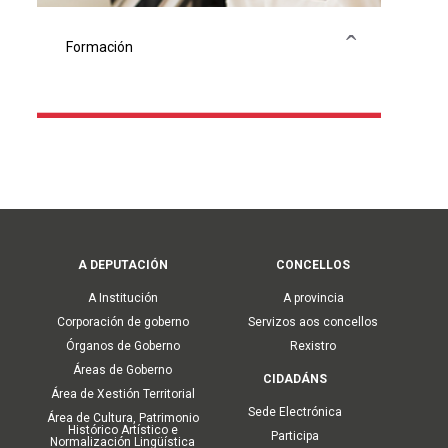
Formación
Plan formación propio
Plan formación agrupado
Formación online
Ligazóns de interese
Main
A DEPUTACIÓN
CONCELLOS
navigation
A Institución
A provincia
Corporación de goberno
Servizos aos concellos
Órganos de Goberno
Rexistro
Áreas de Goberno
CIDADÁNS
Área de Xestión Territorial
Sede Electrónica
Área de Cultura, Patrimonio
Histórico Artístico e
Participa
Normalización Lingüística