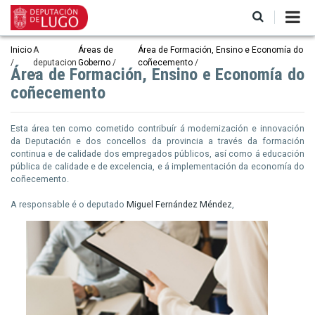
Ir
o
contido
principal
Miga
Inicio
A
Áreas de
Área de Formación, Ensino e Economía do
deputacion
Goberno
coñecemento
de
Área de Formación, Ensino e Economía do
coñecemento
pan
Esta área ten como cometido contribuír á modernización e innovación
da Deputación e dos concellos da provincia a través da formación
continua e de calidade dos empregados públicos, así como á educación
pública de calidade e de excelencia, e á implementación da economía do
coñecemento.
A responsable é o deputado
Miguel Fernández Méndez
,