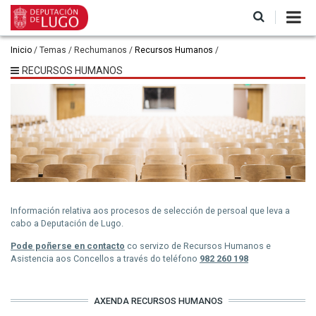
Ir
o
contido
principal
Miga
Inicio
Temas
Rechumanos
Recursos Humanos
de
RECURSOS HUMANOS
pan
Información relativa aos procesos de selección de persoal que leva a
cabo a Deputación de Lugo.
Pode poñerse en contacto
co servizo de Recursos Humanos e
Asistencia aos Concellos a través do teléfono
982 260 198
AXENDA RECURSOS HUMANOS