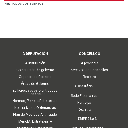
VER TODOS LOS EVENTOS
Main
A DEPUTACIÓN
CONCELLOS
navigation
A Institución
A provincia
Corporación de goberno
Servizos aos concellos
Órganos de Goberno
Rexistro
Áreas de Goberno
CIDADÁNS
Edificios, sedes e entidades
dependentes
Sede Electrónica
Normas, Plans e Estratexias
Participa
Normativas e Ordenanzas
Rexistro
Plan de Medidas Antifraude
EMPRESAS
MencIA: Estratexia IA