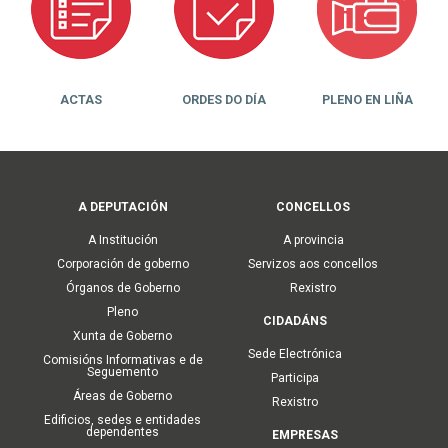
ACTAS
ORDES DO DÍA
PLENO EN LIÑA
Main
A DEPUTACIÓN
CONCELLOS
navigation
A Institución
A provincia
Corporación de goberno
Servizos aos concellos
Órganos de Goberno
Rexistro
Pleno
CIDADÁNS
Xunta de Goberno
Sede Electrónica
Comisións Informativas e de
Seguemento
Participa
Áreas de Goberno
Rexistro
Edificios, sedes e entidades
dependentes
EMPRESAS