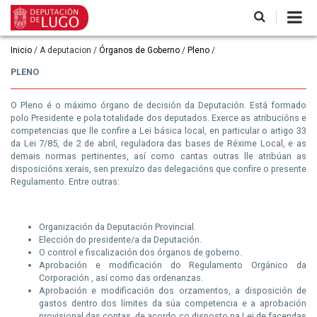
Ir
o
contido
principal
Miga
Inicio
A deputacion
Órganos de Goberno
Pleno
de
PLENO
pan
O Pleno é o máximo órgano de decisión da Deputación. Está formado
polo Presidente e pola totalidade dos deputados. Exerce as atribucións e
competencias que lle confire a Lei básica local, en particular o artigo 33
da Lei 7/85, de 2 de abril, reguladora das bases de Réxime Local, e as
demais normas pertinentes, así como cantas outras lle atribúan as
disposicións xerais, sen prexuízo das delegacións que confire o presente
Regulamento. Entre outras:
Organización da Deputación Provincial.
Elección do presidente/a da Deputación.
O control e fiscalización dos órganos de goberno.
Aprobación e modificación do Regulamento Orgánico da
Corporación , así como das ordenanzas.
Aprobación e modificación dos orzamentos, a disposición de
gastos dentro dos límites da súa competencia e a aprobación
provisional das contas, de acordo co disposto na Lei de facendas