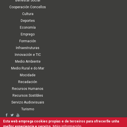
Benestar Social
Cooperación Concellos
Cultura
Deportes
Economía
Emprego
Formación
Infraestruturas
Innovación e TIC
Medio Ambiente
Medio Rural e do Mar
Mocidade
Recadación
Recursos Humanos
Recursos Sostibles
Servizo Audiovisuais
Turismo
Second
Accesibilidade
Aviso Legal
Política de cookies
Termos de Uso
Esta web emprega cookies propias e de terceiros para ofrecerlle unha
Mapa Web
Canle interna de comunicación, denuncia e antifraude
Máis información
mellor experiencia e servizo.