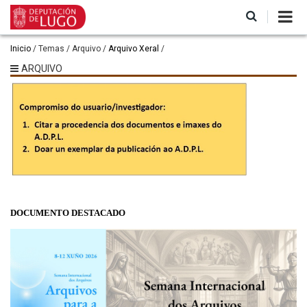
Ir
o
contido
principal
Miga
Inicio
Temas
Arquivo
Arquivo Xeral
de
ARQUIVO
pan
DOCUMENTO DESTACADO