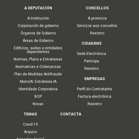
Main
A DEPUTACIÓN
CONCELLOS
navigation
A Institución
A provincia
Corporación de goberno
Servizos aos concellos
Órganos de Goberno
Rexistro
Áreas de Goberno
CIDADÁNS
Edificios, sedes e entidades
dependentes
Sede Electrónica
Normas, Plans e Estratexias
Participa
Normativas e Ordenanzas
Rexistro
Plan de Medidas Antifraude
EMPRESAS
MencIA: Estratexia IA
Identidade Corporativa
Perfil do Contratante
BOP
Factura electrónica
Novas
Rexistro
TEMAS
CONTACTA
Covid-19
Arquivo