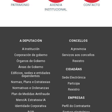
PATRIMONIO
AXENDA
CONTACTO
INSTITUCIONAL
Main
A DEPUTACIÓN
CONCELLOS
navigation
A Institución
A provincia
Corporación de goberno
Servizos aos concellos
Órganos de Goberno
Rexistro
Áreas de Goberno
CIDADÁNS
Edificios, sedes e entidades
dependentes
Sede Electrónica
Normas, Plans e Estratexias
Participa
Normativas e Ordenanzas
Rexistro
Plan de Medidas Antifraude
EMPRESAS
MencIA: Estratexia IA
Identidade Corporativa
Perfil do Contratante
BOP
Factura electrónica