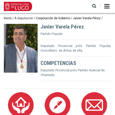
Ir
o
contido
principal
Miga
Inicio
A deputacion
Corporación de Goberno
Javier Varela Pérez
de
Javier Varela Pérez
pan
Partido Popular
Deputado Provincial polo Partido Popular,
Concelleiro de Antas de Ulla
COMPETENCIAS
Deputado Provincial polo Partido Xudicial de
Chantada