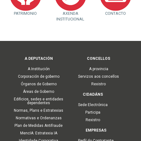
PATRIMONIO
AXENDA
CONTACTO
INSTITUCIONAL
Main
A DEPUTACIÓN
CONCELLOS
navigation
A Institución
A provincia
Corporación de goberno
Servizos aos concellos
Órganos de Goberno
Rexistro
Áreas de Goberno
CIDADÁNS
Edificios, sedes e entidades
dependentes
Sede Electrónica
Normas, Plans e Estratexias
Participa
Normativas e Ordenanzas
Rexistro
Plan de Medidas Antifraude
EMPRESAS
MencIA: Estratexia IA
Identidade Corporativa
Perfil do Contratante