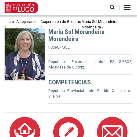
Ir
o
contido
principal
Miga
Inicio
A deputacion
Corporación de Goberno
María Sol Morandeira
Morandeira
de
María Sol Morandeira
Morandeira
pan
PSdeG-PSOE
Deputada Provincial polo PSdeG-PSOE,
Alcaldesa de Guitiriz.
COMPETENCIAS
Deputada Provincial polo Partido Xudicial de
Vilalba