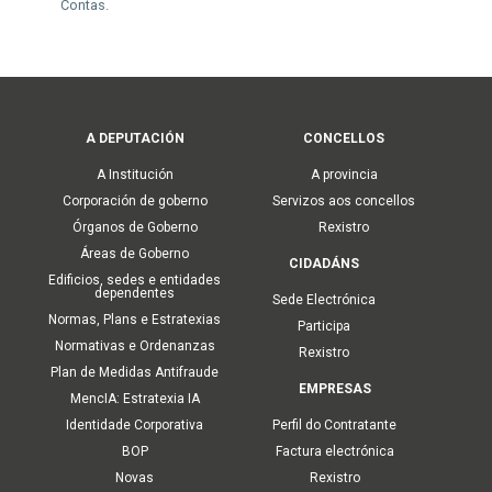
Contas.
Main
A DEPUTACIÓN
CONCELLOS
navigation
A Institución
A provincia
Corporación de goberno
Servizos aos concellos
Órganos de Goberno
Rexistro
Áreas de Goberno
CIDADÁNS
Edificios, sedes e entidades
dependentes
Sede Electrónica
Normas, Plans e Estratexias
Participa
Normativas e Ordenanzas
Rexistro
Plan de Medidas Antifraude
EMPRESAS
MencIA: Estratexia IA
Identidade Corporativa
Perfil do Contratante
BOP
Factura electrónica
Novas
Rexistro