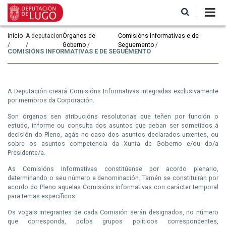
Ir
o
contido
principal
Miga
Inicio
A deputacion
Órganos de
Comisións Informativas e de
Goberno
Seguemento
de
COMISIÓNS INFORMATIVAS E DE SEGUEMENTO
pan
A Deputación creará Comisións Informativas integradas exclusivamente
por membros da Corporación.
Son órganos sen atribucións resolutorias que teñen por función o
estudo, informe ou consulta dos asuntos que deban ser sometidos á
decisión do Pleno, agás no caso dos asuntos declarados urxentes, ou
sobre os asuntos competencia da Xunta de Goberno e/ou do/a
Presidente/a.
As Comisións Informativas constitúense por acordo plenario,
determinando o seu número e denominación. Tamén se constituirán por
acordo do Pleno aquelas Comisións informativas con carácter temporal
para temas específicos.
Os vogais integrantes de cada Comisión serán designados, no número
que corresponda, polos grupos políticos correspondentes,