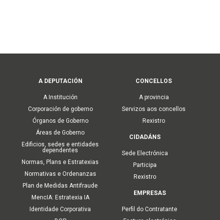
Main
A DEPUTACIÓN
CONCELLOS
navigation
A Institución
A provincia
Corporación de goberno
Servizos aos concellos
Órganos de Goberno
Rexistro
Áreas de Goberno
CIDADÁNS
Edificios, sedes e entidades
dependentes
Sede Electrónica
Normas, Plans e Estratexias
Participa
Normativas e Ordenanzas
Rexistro
Plan de Medidas Antifraude
EMPRESAS
MencIA: Estratexia IA
Identidade Corporativa
Perfil do Contratante