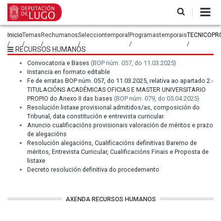
Ir
o
contido
principal
Miga
Inicio
Temas
Rechumanos
Selecciontemporal
Programastemporais
TECNICOPR
de
RECURSOS HUMANOS
pan
Convocatoria e Bases
(BOP núm. 057, do 11.03.2025)
Instancia en formato editable
Fe de erratas BOP núm. 057, do 11.03.2025, relativa ao apartado 2.-
TITULACIÓNS ACADÉMICAS OFICIAS E MASTER UNIVERSITARIO
PROPIO do Anexo II das bases
(BOP núm. 079, do 05.04.2025)
Resolución listaxe provisional admitidos/as, composición do
Tribunal, data constitución e entrevista curricular.
Anuncio cualificacións provisionais valoración de méritos e prazo
de alegacións
Resolución alegacións, Cualificacións definitivas Baremo de
méritos, Entrevista Curricular, Cualificacións Finais e Proposta de
listaxe
Decreto resolución definitiva do procedemento
AXENDA RECURSOS HUMANOS