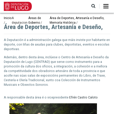
Ir
o
contido
principal
Miga
Inicio
A
Áreas de
Área de Deportes, Artesanía e Deseño,
deputacion
Goberno
Memoría Histórica
de
Área de Deportes, Artesanía e Deseño,
pan
A Deputación é a administración galega que máis inviste por habitante en
deporte, con liñas de axudas para clubes, deportistas, eventos e escolas
deportivas.
Ademáis, dentro desta área, inclúese o Centro de Artesanía e Deseño da
Deputación de Lugo (CENTRAD) que serve como instrumento para a
promoción da cultura dos oficios, a integración, a cohesión e a mellora
da competitividade dos obradoiros artesáns de toda a provincia e que
acolle nas súas salas de exposicións permanentes do Libro, de Traxe,
Cestería e Olería Tradicional, xunto coa Colección de Instrumentos
Musicais e Obxectos Sonoros.
A responsable desta área é o vicepresidente
Efrén Castro Caloto