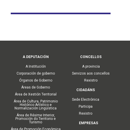
Web do Centrad
Main
A DEPUTACIÓN
CONCELLOS
navigation
A Institución
A provincia
Corporación de goberno
Servizos aos concellos
Órganos de Goberno
Rexistro
Áreas de Goberno
CIDADÁNS
Área de Xestión Territorial
Sede Electrónica
Área de Cultura, Patrimonio
Histórico Artístico e
Participa
Normalización Lingüística
Rexistro
Área de Réxime Interior,
Promoción do Territorio e
Turismo
EMPRESAS
Área de Promoción Económica