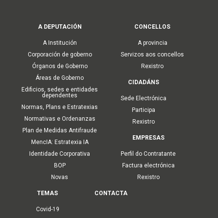
Main
A DEPUTACIÓN
CONCELLOS
navigation
A Institución
A provincia
Corporación de goberno
Servizos aos concellos
Órganos de Goberno
Rexistro
Áreas de Goberno
CIDADÁNS
Edificios, sedes e entidades
dependentes
Sede Electrónica
Normas, Plans e Estratexias
Participa
Normativas e Ordenanzas
Rexistro
Plan de Medidas Antifraude
EMPRESAS
MencIA: Estratexia IA
Identidade Corporativa
Perfil do Contratante
BOP
Factura electrónica
Novas
Rexistro
TEMAS
CONTACTA
Covid-19