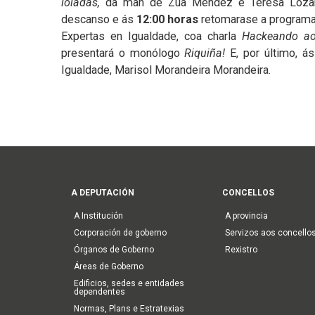
loiadas,
da man de Zua Méndez e Teresa Loza
descanso e ás
12:00 horas
retomarase a programa
Expertas en Igualdade, coa charla
Hackeando a
presentará o monólogo
Riquiña!
E, por último, á
Igualdade, Marisol Morandeira Morandeira.
Main
A DEPUTACIÓN
CONCELLOS
navigation
A Institución
A provincia
Corporación de goberno
Servizos aos concello
Órganos de Goberno
Rexistro
Áreas de Goberno
Edificios, sedes e entidades
dependentes
Normas, Plans e Estratexias