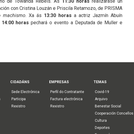
no de Towanda Rebels. Ás
11:30 horas
realizarase un
ción con Cristina Louzán e Priscila Retamozo, de PRISMA
o machismo.
Xa ás
13:30 horas
a actriz Jazmín Abuín
s
14:00 horas
pechará o evento a Deputada de Muller e
CIDADÁNS
EMPRESAS
TEMAS
Sede Electrónica
Perfil do Contratante
Covid-19
s
Participa
Factura electrónica
Arquivo
Rexistro
Rexistro
Benestar Social
Cooperación Concellos
Cultura
Deportes