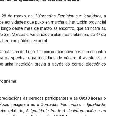
, 28 de marzo, as
II Xornadas Feministas = Igualdade
, a
e actividades que puxo en marcha a institución provincial
 longo deste mes de marzo. O encontro, que arrincará ás
de San Marcos e vai dirixido a alumnos e alumnas de 4º de
berto ao público en xeral.
Deputación de Lugo, ten como obxectivo crear un encontro
na perspectiva e na igualdade de xénero. A asistencia é
se unha inscrición previa a través do correo electrónico
rograma
creditacións ás persoas participantes e ás
09:30 horas
o
oca, inaugurará as
II Xornadas Feministas = Igualdade.
iro relatorio,
A Igualdade fronte á desinformación e as