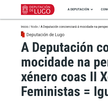
Ir
o
A DEPUTACIÓN
CON
contido
principal
Miga
Inicio
Node
A Deputación concienciará á mocidade na perspec
Deputación de Lugo
de
A Deputación co
pan
mocidade na pe
xénero coas II 
Feministas = Ig