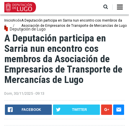
Ir
o
contido
principal
Miga
Inicio
Node
A Deputación participa en Sarria nun encontro cos membros da
Asociación de Empresarios de Transporte de Mercancías de Lugo
de
Deputación de Lugo
A Deputación participa en
pan
Sarria nun encontro cos
membros da Asociación de
Empresarios de Transporte de
Mercancías de Lugo
Dom, 30/11/2025 - 09:13
FACEBOOK
TWITTER