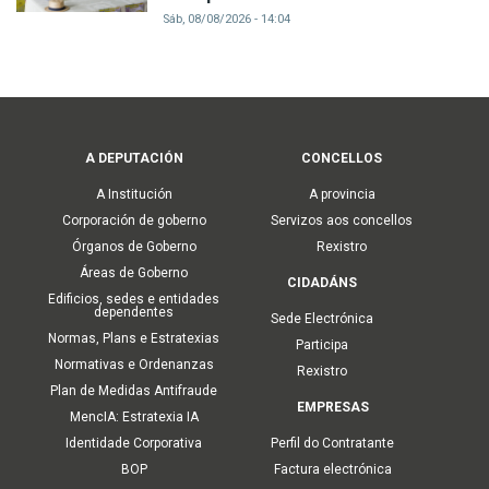
Sáb, 08/08/2026 - 14:04
Main
A DEPUTACIÓN
CONCELLOS
navigation
A Institución
A provincia
Corporación de goberno
Servizos aos concellos
Órganos de Goberno
Rexistro
Áreas de Goberno
CIDADÁNS
Edificios, sedes e entidades
dependentes
Sede Electrónica
Normas, Plans e Estratexias
Participa
Normativas e Ordenanzas
Rexistro
Plan de Medidas Antifraude
EMPRESAS
MencIA: Estratexia IA
Identidade Corporativa
Perfil do Contratante
BOP
Factura electrónica