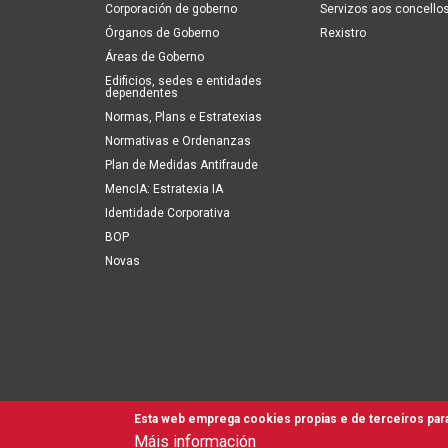
Corporación de goberno
Servizos aos concello
Órganos de Goberno
Rexistro
Áreas de Goberno
Edificios, sedes e entidades
dependentes
Normas, Plans e Estratexias
Normativas e Ordenanzas
Plan de Medidas Antifraude
MencIA: Estratexia IA
Identidade Corporativa
BOP
Novas
Esta web emprega cookies propias e de terceiros para
Accesibilidade
Aviso Legal
Política de cookies
Te
Máis información