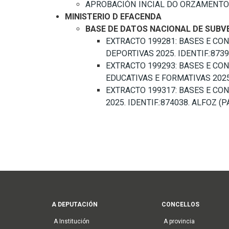
APROBACIÓN INCIAL DO ORZAMENTO XE
MINISTERIO D EFACENDA
BASE DE DATOS NACIONAL DE SUBVE
EXTRACTO 199281: BASES E CO
DEPORTIVAS 2025. IDENTIF.:87391
EXTRACTO 199293: BASES E CO
EDUCATIVAS E FORMATIVAS 2025. 
EXTRACTO 199317: BASES E CO
2025. IDENTIF.:874038. ALFOZ (PÁ
Main
A DEPUTACIÓN
CONCELLOS
navigation
A Institución
A provincia