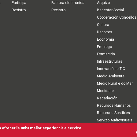
s
Participa
Factura electrónica
Arquivo
Rexistro
Rexistro
Benestar Social
Cooperación Concellos
Cultura
Deportes
Economía
Emprego
Formación
Infraestruturas
Innovación e TIC
Medio Ambiente
Medio Rural e do Mar
Mocidade
Recadación
Recursos Humanos
Recursos Sostibles
Servizo Audiovisuais
Turismo
 ofrecerlle unha mellor experiencia e servizo.
rmos de Uso
Mapa Web
Canle interna de comunicación, denuncia e antifraude