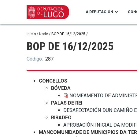
Ir
o
A DEPUTACIÓN
CON
contido
principal
Miga
Inicio
Node
BOP DE 16/12/2025
BOP DE 16/12/2025
de
pan
Código
287
CONCELLOS
BÓVEDA
NOMEAMENTO DE ADMINISTRAT
PALAS DE REI
DESAFECTACIÓN DUN CAMIÑO EN 
RIBADEO
APROBACIÓN INICIAL DA MODIFI
MANCOMUNIDADE DE MUNICIPIOS DA TE