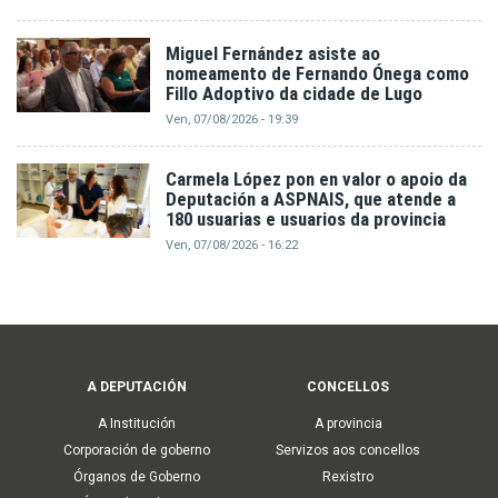
Miguel Fernández asiste ao
nomeamento de Fernando Ónega como
Fillo Adoptivo da cidade de Lugo
Ven, 07/08/2026 - 19:39
Carmela López pon en valor o apoio da
Deputación a ASPNAIS, que atende a
180 usuarias e usuarios da provincia
Ven, 07/08/2026 - 16:22
Main
A DEPUTACIÓN
CONCELLOS
navigation
A Institución
A provincia
Corporación de goberno
Servizos aos concellos
Órganos de Goberno
Rexistro