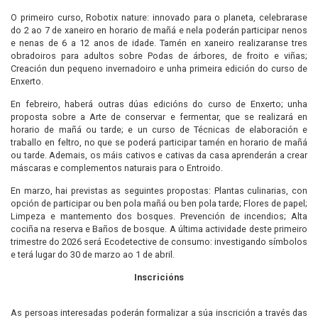
O primeiro curso, Robotix nature: innovado para o planeta, celebrarase
do 2 ao 7 de xaneiro en horario de mañá e nela poderán participar nenos
e nenas de 6 a 12 anos de idade. Tamén en xaneiro realizaranse tres
obradoiros para adultos sobre Podas de árbores, de froito e viñas;
Creación dun pequeno invernadoiro e unha primeira edición do curso de
Enxerto.
En febreiro, haberá outras dúas edicións do curso de Enxerto; unha
proposta sobre a Arte de conservar e fermentar, que se realizará en
horario de mañá ou tarde; e un curso de Técnicas de elaboración e
traballo en feltro, no que se poderá participar tamén en horario de mañá
ou tarde. Ademais, os máis cativos e cativas da casa aprenderán a crear
máscaras e complementos naturais para o Entroido.
En marzo, hai previstas as seguintes propostas: Plantas culinarias, con
opción de participar ou ben pola mañá ou ben pola tarde; Flores de papel;
Limpeza e mantemento dos bosques. Prevención de incendios; Alta
cociña na reserva e Baños de bosque. A última actividade deste primeiro
trimestre do 2026 será Ecodetective de consumo: investigando símbolos
e terá lugar do 30 de marzo ao 1 de abril.
Inscricións
As persoas interesadas poderán formalizar a súa inscrición a través das