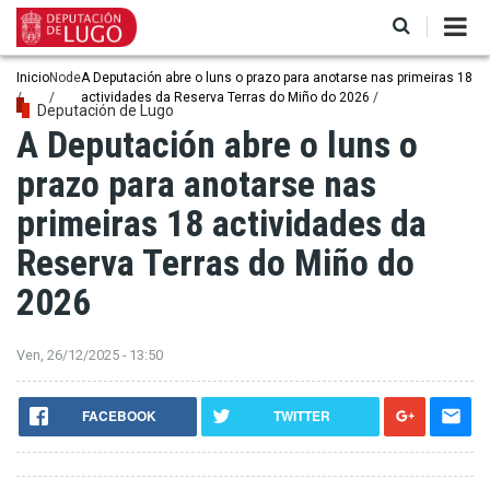
Ir
o
contido
principal
Miga
Inicio
Node
A Deputación abre o luns o prazo para anotarse nas primeiras 18
actividades da Reserva Terras do Miño do 2026
de
Deputación de Lugo
A Deputación abre o luns o
pan
prazo para anotarse nas
primeiras 18 actividades da
Reserva Terras do Miño do
2026
Ven, 26/12/2025 - 13:50
FACEBOOK
TWITTER