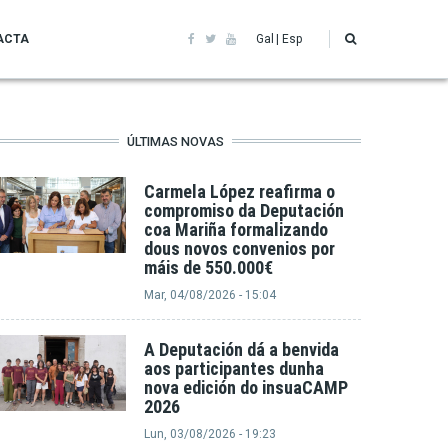
ACTA
Gal
Esp
ÚLTIMAS NOVAS
Carmela López reafirma o
compromiso da Deputación
coa Mariña formalizando
dous novos convenios por
máis de 550.000€
Mar, 04/08/2026 - 15:04
A Deputación dá a benvida
aos participantes dunha
nova edición do insuaCAMP
2026
Lun, 03/08/2026 - 19:23