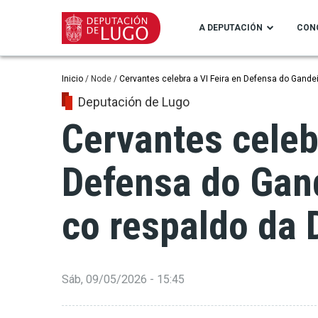
Ir
o
A DEPUTACIÓN
CON
contido
principal
Miga
Inicio
Node
Cervantes celebra a VI Feira en Defensa do Gande
Deputación de Lugo
de
Cervantes celebr
pan
Defensa do Gan
co respaldo da 
Sáb, 09/05/2026 - 15:45