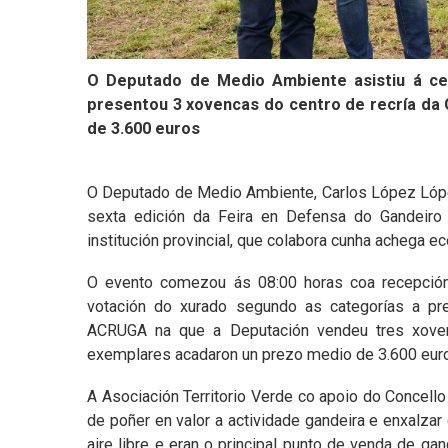
O Deputado de Medio Ambiente asistiu á cele
presentou 3 xovencas do centro de recría da
de 3.600 euros
O Deputado de Medio Ambiente, Carlos López Lópe
sexta edición da Feira en Defensa do Gandeiro 
institución provincial, que colabora cunha achega 
O evento comezou ás 08:00 horas coa recepción
votación do xurado segundo as categorías a pre
ACRUGA na que a Deputación vendeu tres xoven
exemplares acadaron un prezo medio de 3.600 eur
A Asociación Territorio Verde co apoio do Concello
de poñer en valor a actividade gandeira e enxalzar
aire libre e eran o principal punto de venda de g