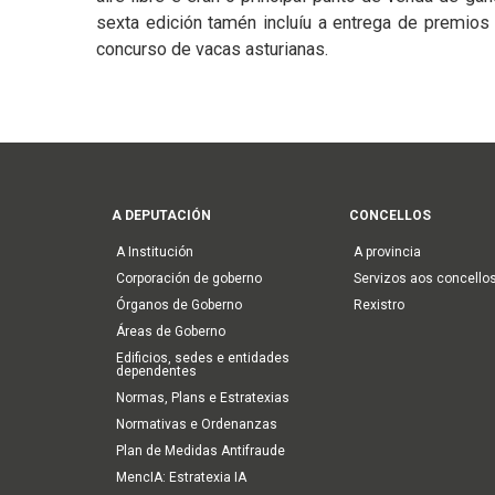
sexta edición tamén incluíu a entrega de premios
concurso de vacas asturianas.
Main
A DEPUTACIÓN
CONCELLOS
navigation
A Institución
A provincia
Corporación de goberno
Servizos aos concello
Órganos de Goberno
Rexistro
Áreas de Goberno
Edificios, sedes e entidades
dependentes
Normas, Plans e Estratexias
Normativas e Ordenanzas
Plan de Medidas Antifraude
MencIA: Estratexia IA