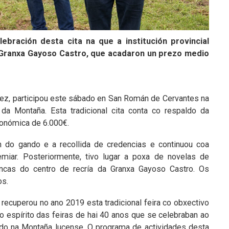
bración desta cita na que a institución provincial
 Granxa Gayoso Castro, que acadaron un prezo medio
z, participou este sábado en San Román de Cervantes na
da Montaña. Esta tradicional cita conta co respaldo da
económica de 6.000€.
 do gando e a recollida de credencias e continuou coa
miar. Posteriormente, tivo lugar a poxa de novelas de
cas do centro de recría da Granxa Gayoso Castro. Os
os.
 recuperou no ano 2019 esta tradicional feira co obxectivo
 o espírito das feiras de hai 40 anos que se celebraban ao
ando na Montaña lucense. O programa de actividades desta