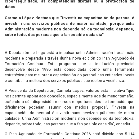
ciberseguridade, as competencias dixitais ou a protección de
datos
Carmela López destaca que “investir na capacitación do persoal é
investir nuns servizos públicos de maior calidade, porque unha
Administración moderna non depende só da tecnoloxía; depende,
sobre todo, das persoas que a fan posible cada día”
A Deputación de Lugo está a impulsar unha Administración Local máis
moderna e preparada a través dunha nova edición do Plan Agrupado de
Formación Continua. Este programa que a institución provincial
desenvolve desde 1995 está consolidada como unha ferramenta
estratéxica para mellorar a capacitación do persoal das entidades locais
e contribuír á mellora dos servizos públicos que recibe a veciñanza.
A Presidenta da Deputación, Carmela López, valorou esta iniciativa “que
nos permite apoiar aos concellos, especialmente aos de menor tamaño,
poñendo á súa disposición recursos e oportunidades de formación que
dificilmente poderían asumir con medios propios”. “Investir na
capacitación do persoal é investir nuns servizos públicos de maior
calidade. Unha Administración moderna non depende só da tecnoloxía;
depende, sobre todo, das persoas que a fan posible cada día”, engadiu.
O Plan Agrupado de Formación Continua 2026 está dirixido aos 5.114