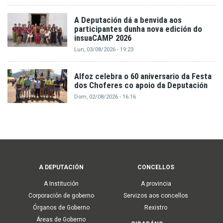
A Deputación dá a benvida aos
participantes dunha nova edición do
insuaCAMP 2026
Lun, 03/08/2026 - 19:23
Alfoz celebra o 60 aniversario da Festa
dos Choferes co apoio da Deputación
Dom, 02/08/2026 - 16:16
Main
A DEPUTACIÓN
CONCELLOS
navigation
A Institución
A provincia
Corporación de goberno
Servizos aos concellos
Órganos de Goberno
Rexistro
Áreas de Goberno