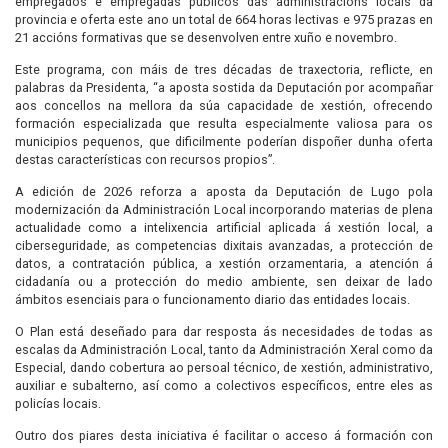
empregados e empregadas públicos das administracións locais da
provincia e oferta este ano un total de 664 horas lectivas e 975 prazas en
21 accións formativas que se desenvolven entre xuño e novembro.
Este programa, con máis de tres décadas de traxectoria, reflicte, en
palabras da Presidenta, “a aposta sostida da Deputación por acompañar
aos concellos na mellora da súa capacidade de xestión, ofrecendo
formación especializada que resulta especialmente valiosa para os
municipios pequenos, que dificilmente poderían dispoñer dunha oferta
destas características con recursos propios”.
A edición de 2026 reforza a aposta da Deputación de Lugo pola
modernización da Administración Local incorporando materias de plena
actualidade como a intelixencia artificial aplicada á xestión local, a
ciberseguridade, as competencias dixitais avanzadas, a protección de
datos, a contratación pública, a xestión orzamentaria, a atención á
cidadanía ou a protección do medio ambiente, sen deixar de lado
ámbitos esenciais para o funcionamento diario das entidades locais.
O Plan está deseñado para dar resposta ás necesidades de todas as
escalas da Administración Local, tanto da Administración Xeral como da
Especial, dando cobertura ao persoal técnico, de xestión, administrativo,
auxiliar e subalterno, así como a colectivos específicos, entre eles as
policías locais.
Outro dos piares desta iniciativa é facilitar o acceso á formación con