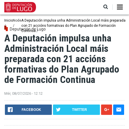
Ir
o
contido
principal
Miga
Inicio
Node
A Deputación impulsa unha Administración Local máis preparada
con 21 accións formativas do Plan Agrupado de Formación
de
Deputación de Lugo
Continua
A Deputación impulsa unha
pan
Administración Local máis
preparada con 21 accións
formativas do Plan Agrupado
de Formación Continua
Mér, 08/07/2026 - 12:12
FACEBOOK
TWITTER