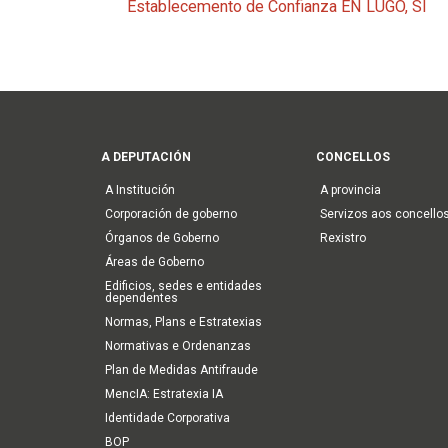
Establecemento de Confianza EN LUGO, SI
Main
A DEPUTACIÓN
CONCELLOS
navigation
A Institución
A provincia
Corporación de goberno
Servizos aos concello
Órganos de Goberno
Rexistro
Áreas de Goberno
Edificios, sedes e entidades
dependentes
Normas, Plans e Estratexias
Normativas e Ordenanzas
Plan de Medidas Antifraude
MencIA: Estratexia IA
Identidade Corporativa
BOP