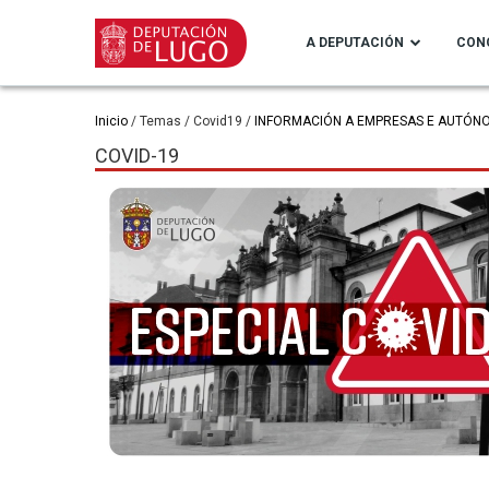
Ir
o
A DEPUTACIÓN
CON
contido
principal
Miga
Inicio
Temas
Covid19
INFORMACIÓN A EMPRESAS E AUTÓN
COVID-19
de
pan