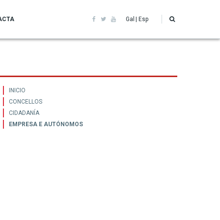
ACTA
Gal
Esp
Menu
INICIO
CONCELLOS
Covid19
CIDADANÍA
EMPRESA E AUTÓNOMOS