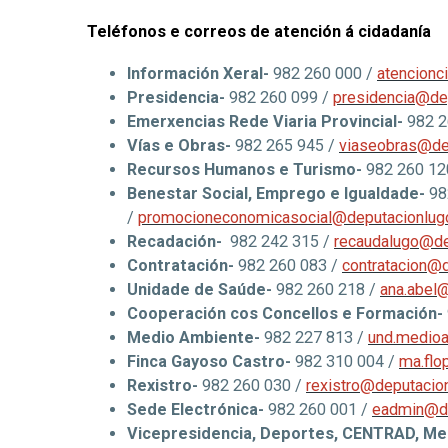
Teléfonos e correos de atención á cidadanía
Información Xeral-
982 260 000 /
atencionc
Presidencia-
982 260 099 /
presidencia@dep
Emerxencias Rede Viaria Provincial-
982 2
Vías e Obras-
982 265 945 /
viaseobras@de
Recursos Humanos e Turismo-
982 260 12
Benestar Social, Emprego e Igualdade-
98
/
promocioneconomicasocial@deputacionlug
Recadación-
982 242 315 /
recaudalugo@de
Contratación-
982 260 083 /
contratacion@d
Unidade de Saúde-
982 260 218 /
ana.abel
Cooperación cos Concellos e Formación-
Medio Ambiente-
982 227 813 /
und.medioa
Finca Gayoso Castro-
982 310 004 /
ma.flo
Rexistro-
982 260 030 /
rexistro@deputacio
Sede Electrónica-
982 260 001 /
eadmin@de
Vicepresidencia, Deportes, CENTRAD, Med