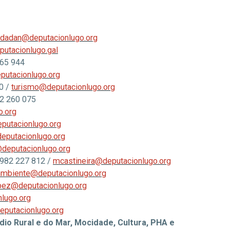
idadan@deputacionlugo.org
utacionlugo.gal
65 944
putacionlugo.org
0 /
turismo@deputacionlugo.org
2 260 075
o.org
putacionlugo.org
eputacionlugo.org
@deputacionlugo.org
982 227 812 /
mcastineira@deputacionlugo.org
mbiente@deputacionlugo.org
pez@deputacionlugo.org
nlugo.org
putacionlugo.org
io Rural e do Mar, Mocidade, Cultura, PHA e