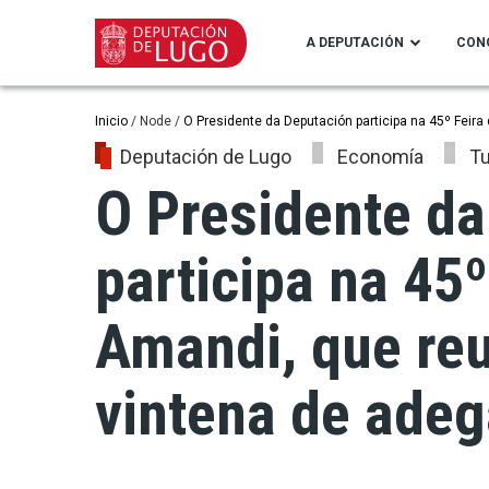
Ir
o
A DEPUTACIÓN
CON
contido
principal
Miga
Inicio
Node
O Presidente da Deputación participa na 45º Feir
Deputación de Lugo
Economía
T
de
O Presidente da
pan
participa na 45º
Amandi, que reu
vintena de ade