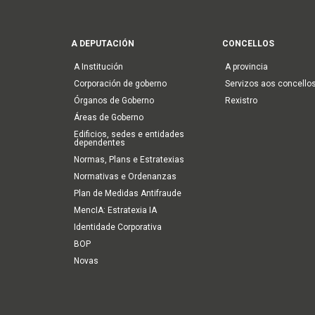
Main
A DEPUTACIÓN
CONCELLOS
navigation
A Institución
A provincia
Corporación de goberno
Servizos aos concello
Órganos de Goberno
Rexistro
Áreas de Goberno
Edificios, sedes e entidades
dependentes
Normas, Plans e Estratexias
Normativas e Ordenanzas
Plan de Medidas Antifraude
MencIA: Estratexia IA
Identidade Corporativa
BOP
Novas