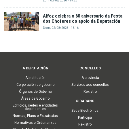
Lun, 03/08/2026 - 19:23
Alfoz celebra o 60 aniversario da Festa
dos Choferes co apoio da Deputación
Dom, 02/08/2026 - 16:16
Main
A DEPUTACIÓN
CONCELLOS
navigation
A Institución
A provincia
Corporación de goberno
Servizos aos concellos
Órganos de Goberno
Rexistro
Áreas de Goberno
CIDADÁNS
Edificios, sedes e entidades
dependentes
Sede Electrónica
Normas, Plans e Estratexias
Participa
Normativas e Ordenanzas
Rexistro