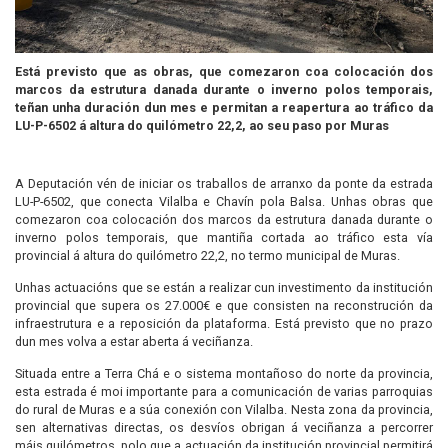
Está previsto que as obras, que comezaron coa colocación dos
marcos da estrutura danada durante o inverno polos temporais,
teñan unha duración dun mes e permitan a reapertura ao tráfico da
LU-P-6502 á altura do quilómetro 22,2, ao seu paso por Muras
A Deputación vén de iniciar os traballos de arranxo da ponte da estrada
LU-P-6502, que conecta Vilalba e Chavín pola Balsa. Unhas obras que
comezaron coa colocación dos marcos da estrutura danada durante o
inverno polos temporais, que mantiña cortada ao tráfico esta vía
provincial á altura do quilómetro 22,2, no termo municipal de Muras.
Unhas actuacións que se están a realizar cun investimento da institución
provincial que supera os 27.000€ e que consisten na reconstrución da
infraestrutura e a reposición da plataforma. Está previsto que no prazo
dun mes volva a estar aberta á veciñanza.
Situada entre a Terra Chá e o sistema montañoso do norte da provincia,
esta estrada é moi importante para a comunicación de varias parroquias
do rural de Muras e a súa conexión con Vilalba. Nesta zona da provincia,
sen alternativas directas, os desvíos obrigan á veciñanza a percorrer
máis quilómetros, polo que a actuación da institución provincial permitirá