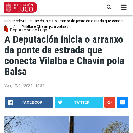
Ir
o
contido
principal
Miga
Inicio
Node
A Deputación inicia o arranxo da ponte da estrada que conecta
Vilalba e Chavín pola Balsa
de
Deputación de Lugo
A Deputación inicia o arranxo
pan
da ponte da estrada que
conecta Vilalba e Chavín pola
Balsa
Ven, 17/04/2026 - 15:34
FACEBOOK
TWITTER