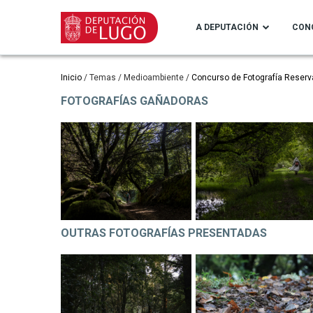
Ir
o
A DEPUTACIÓN
CON
contido
principal
Miga
Inicio
Temas
Medioambiente
Concurso de Fotografía Reserv
FOTOGRAFÍAS GAÑADORAS
de
pan
OUTRAS FOTOGRAFÍAS PRESENTADAS