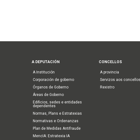
Main
A DEPUTACIÓN
CONCELLOS
navigation
A Institución
A provincia
Corporación de goberno
Servizos aos concello
Órganos de Goberno
Rexistro
Áreas de Goberno
Edificios, sedes e entidades
dependentes
Normas, Plans e Estratexias
Normativas e Ordenanzas
Plan de Medidas Antifraude
MencIA: Estratexia IA