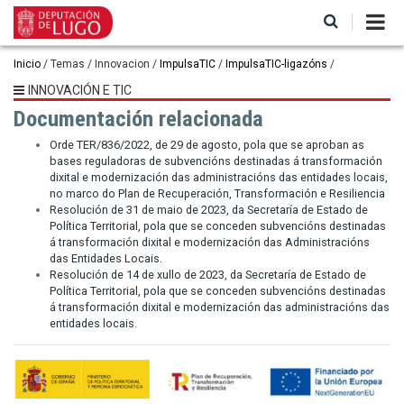
Ir
o
contido
principal
Miga
Inicio
Temas
Innovacion
ImpulsaTIC
ImpulsaTIC-ligazóns
de
INNOVACIÓN E TIC
Documentación relacionada
pan
Orde TER/836/2022, de 29 de agosto, pola que se aproban as
bases reguladoras de subvencións destinadas á transformación
dixital e modernización das administracións das entidades locais,
no marco do Plan de Recuperación, Transformación e Resiliencia
Resolución de 31 de maio de 2023, da Secretaría de Estado de
Política Territorial, pola que se conceden subvencións destinadas
á transformación dixital e modernización das Administracións
das Entidades Locais.
Resolución de 14 de xullo de 2023, da Secretaría de Estado de
Política Territorial, pola que se conceden subvencións destinadas
á transformación dixital e modernización das administracións das
entidades locais.