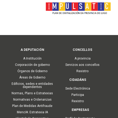
Main
A DEPUTACIÓN
CONCELLOS
navigation
A Institución
A provincia
Corporación de goberno
Servizos aos concellos
Órganos de Goberno
Rexistro
Áreas de Goberno
CIDADÁNS
Edificios, sedes e entidades
dependentes
Sede Electrónica
Normas, Plans e Estratexias
Participa
Normativas e Ordenanzas
Rexistro
Plan de Medidas Antifraude
EMPRESAS
MencIA: Estratexia IA